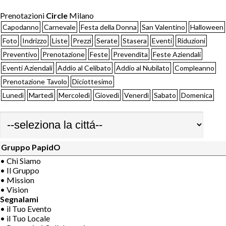
Prenotazioni
Circle
Milano
Capodanno
Carnevale
Festa della Donna
San Valentino
Halloween
Foto
Indrizzo
Liste
Prezzi
Serate
Stasera
Eventi
Riduzioni
Preventivo
Prenotazione
Feste
Prevendita
Feste Aziendali
Eventi Aziendali
Addio al Celibato
Addio al Nubilato
Compleanno
Prenotazione Tavolo
Diciottesimo
Lunedì
Martedì
Mercoledì
Giovedì
Venerdì
Sabato
Domenica
Gruppo PapidO
• Chi Siamo
• Il Gruppo
• Mission
• Vision
Segnalami
• il Tuo Evento
• il Tuo Locale