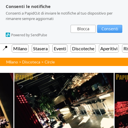
Consenti le notifiche
Consenti le notifiche
Consenti a PapidO.it di inviare le notifiche al tuo dispositivo per
Consenti a PapidO.it di inviare le notifiche al tuo dispositivo per
rimanere sempre aggiornati
rimanere sempre aggiornati
Blocca
Blocca
Consenti
Consenti
Powered by SendPulse
Powered by SendPulse
📍️
Milano
Stasera
Eventi
Discoteche
Aperitivi
Ri
Milano
>
Discoteca
>
Circle