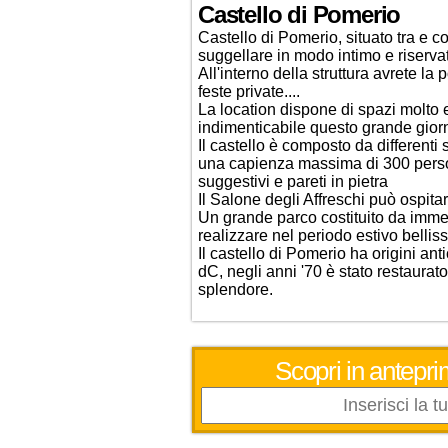
Castello di Pomerio
Castello di Pomerio, situato tra e co
suggellare in modo intimo e riserva
All'interno della struttura avrete la 
feste private....
La location dispone di spazi molto 
indimenticabile questo grande gior
Il castello è composto da differenti 
una capienza massima di 300 perso
suggestivi e pareti in pietra
Il Salone degli Affreschi può ospita
Un grande parco costituito da immen
realizzare nel periodo estivo bellis
Il castello di Pomerio ha origini ant
dC, negli anni '70 è stato restaurato
splendore.
Scopri in antepri