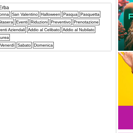
Erba
Donna
San Valentino
Halloween
Pasqua
Pasquetta
Stasera
Eventi
Riduzioni
Preventivo
Prenotazione
enti Aziendali
Addio al Celibato
Addio al Nubilato
urea
Venerdì
Sabato
Domenica