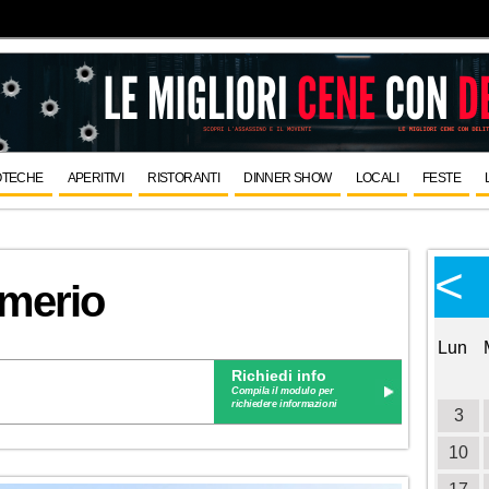
OTECHE
APERITIVI
RISTORANTI
DINNER SHOW
LOCALI
FESTE
Calendario Eventi
<
<
>
omerio
Ottobre 2026
Lun
Mar
Mer
Gio
Ven
Sab
Dom
Lun
Richiedi info
1
2
3
4
Compila il modulo per
richiedere informazioni
5
6
7
8
9
10
11
3
12
13
14
15
16
17
18
10