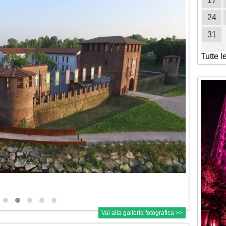
19
20
21
22
23
24
25
17
26
27
28
29
30
31
24
31
Tutte l
Vai alla galleria fotografica >>