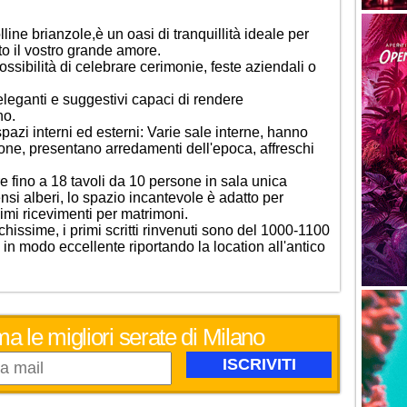
lline brianzole,è un oasi di tranquillità ideale per
to il vostro grande amore.
possibilità di celebrare cerimonie, feste aziendali o
eleganti e suggestivi capaci di rendere
no.
spazi interni ed esterni: Varie sale interne, hanno
ne, presentano arredamenti dell'epoca, affreschi
re fino a 18 tavoli da 10 persone in sala unica
si alberi, lo spazio incantevole è adatto per
simi ricevimenti per matrimoni.
ichissime, i primi scritti rinvenuti sono del 1000-1100
 in modo eccellente riportando la location all'antico
ma le migliori serate di Milano