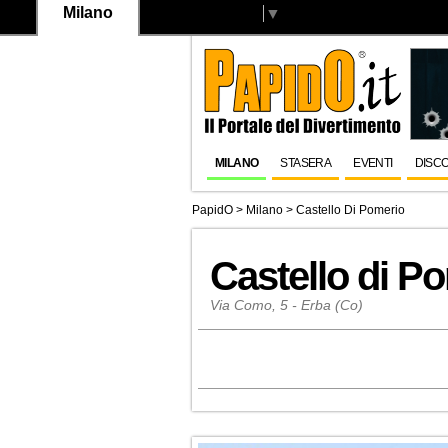
Milano
Select Language
▼
MILANO
STASERA
EVENTI
DISC
PapidO
>
Milano
>
Castello Di Pomerio
Castello di P
Via Como, 5 - Erba (Co)