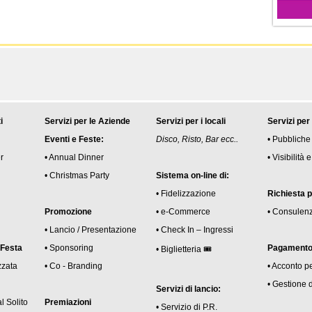
i
Servizi per le Aziende
Servizi per i locali
Servizi per
Eventi e Feste:
Disco, Risto, Bar ecc..
• Pubbliche
r
• Annual Dinner
• Visibilità
• Christmas Party
Sistema on-line di:
• Fidelizzazione
Richiesta 
Promozione
• e-Commerce
• Consulen
• Lancio / Presentazione
• Check In – Ingressi
 Festa
• Sponsoring
Pagamento 
• Biglietteria 🎟
zzata
• Co - Branding
• Acconto p
• Gestione 
Servizi di lancio:
l Solito
Premiazioni
• Servizio di P.R.