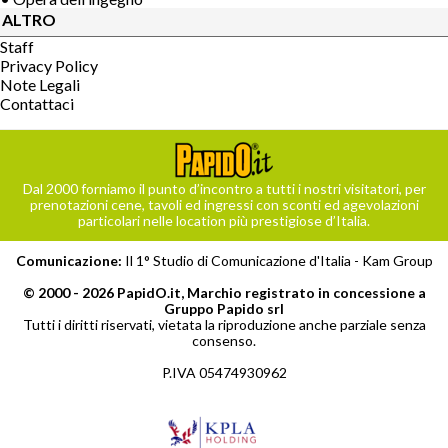
ALTRO
Staff
Privacy Policy
Note Legali
Contattaci
Dal 2000 forniamo il punto d’incontro a tutti i nostri visitatori, per
prenotazioni cene, tavoli ed ingressi con sconti ed agevolazioni
particolari nelle location più prestigiose d’Italia.
Comunicazione:
Il 1° Studio di Comunicazione d'Italia -
Kam Group
© 2000 - 2026 PapidO.it, Marchio registrato in concessione a
Gruppo Papido srl
Tutti i diritti riservati, vietata la riproduzione anche parziale senza
consenso.
P.IVA 05474930962