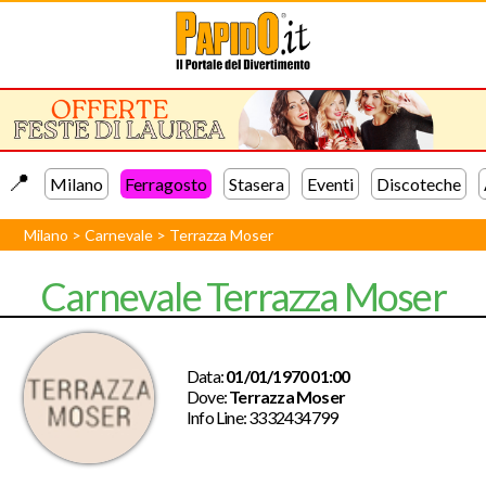
📍️
Milano
Ferragosto
Stasera
Eventi
Discoteche
Milano
>
Carnevale
>
Terrazza Moser
Carnevale Terrazza Moser
Data:
01/01/1970 01:00
Dove:
Terrazza Moser
Info Line:
3332434799