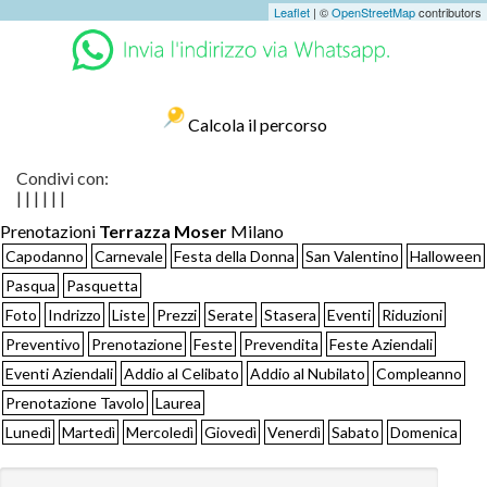
Leaflet
| ©
OpenStreetMap
contributors
Calcola il percorso
Condivi con:
|
|
|
|
|
|
Prenotazioni
Terrazza Moser
Milano
Capodanno
Carnevale
Festa della Donna
San Valentino
Halloween
Pasqua
Pasquetta
Foto
Indrizzo
Liste
Prezzi
Serate
Stasera
Eventi
Riduzioni
Preventivo
Prenotazione
Feste
Prevendita
Feste Aziendali
Eventi Aziendali
Addio al Celibato
Addio al Nubilato
Compleanno
Prenotazione Tavolo
Laurea
Lunedì
Martedì
Mercoledì
Giovedì
Venerdì
Sabato
Domenica